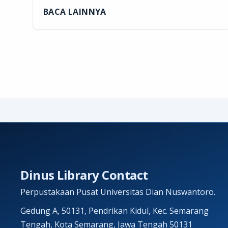
BACA LAINNYA
Dinus Library Contact
Perpustakaan Pusat Universitas Dian Nuswantoro.
Gedung A, 50131, Pendrikan Kidul, Kec. Semarang
Tengah, Kota Semarang, Jawa Tengah 50131