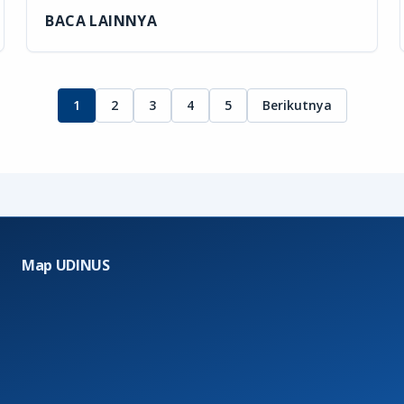
BACA LAINNYA
1
2
3
4
5
Berikutnya
Map UDINUS