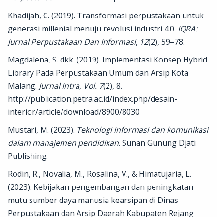
Khadijah, C. (2019). Transformasi perpustakaan untuk
generasi millenial menuju revolusi industri 4.0.
IQRA:
Jurnal Perpustakaan Dan Informasi
,
12
(2), 59–78.
Magdalena, S. dkk. (2019). Implementasi Konsep Hybrid
Library Pada Perpustakaan Umum dan Arsip Kota
Malang.
Jurnal Intra
,
Vol. 7
(2), 8.
http://publication.petra.ac.id/index.php/desain-
interior/article/download/8900/8030
Mustari, M. (2023).
Teknologi informasi dan komunikasi
dalam manajemen pendidikan
. Sunan Gunung Djati
Publishing.
Rodin, R., Novalia, M., Rosalina, V., & Himatujaria, L.
(2023). Kebijakan pengembangan dan peningkatan
mutu sumber daya manusia kearsipan di Dinas
Perpustakaan dan Arsip Daerah Kabupaten Rejang