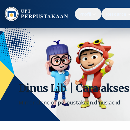
Profil
Resource
Dinus Lib | Cara akses
Mirror clone of perpustakaan.dinus.ac.id